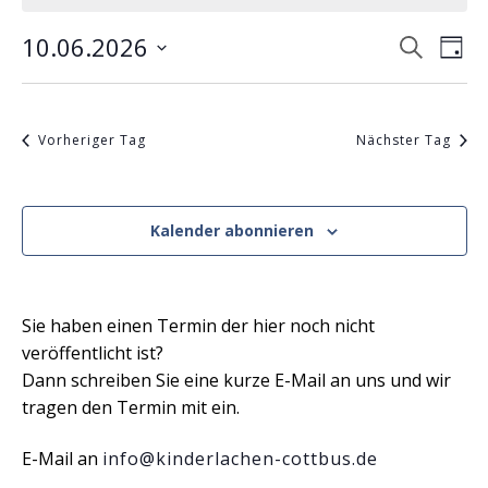
10.
Juni
10.06.2026
Veranst
Ver
Suche
Tag
2026
Suche
Ans
Datum
und
Nav
wählen.
Ansicht
Vorheriger Tag
Nächster Tag
Navigat
Kalender abonnieren
Sie haben einen Termin der hier noch nicht
veröffentlicht ist?
Dann schreiben Sie eine kurze E-Mail an uns und wir
tragen den Termin mit ein.
E-Mail an
info@kinderlachen-cottbus.de