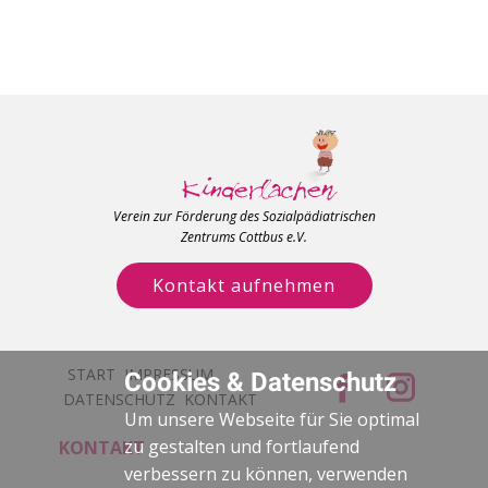
Verein zur Förderung des Sozialpädiatrischen
Zentrums Cottbus e.V.
Kontakt aufnehmen
START
IMPRESSUM
Cookies & Datenschutz
DATENSCHUTZ
KONTAKT
Um unsere Webseite für Sie optimal
zu gestalten und fortlaufend
KONTAKT
verbessern zu können, verwenden