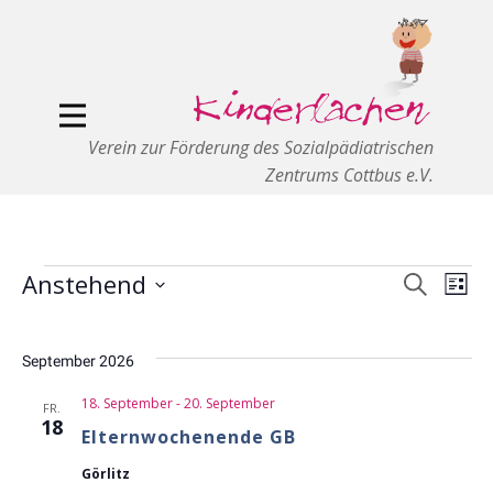
Verein zur Förderung des Sozialpädiatrischen
Zentrums Cottbus e.V.
Anstehend
Veranst
Ver
Suche
Liste
Veranstaltungen
Suche
Ans
Datum
und
Nav
wählen.
September 2026
Ansicht
Navigat
18. September
-
20. September
FR.
18
Elternwochenende GB
Görlitz