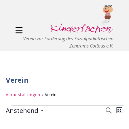
Verein zur Förderung des Sozialpädiatrischen
Zentrums Cottbus e.V.
Verein
Veranstaltungen
Verein
Anstehend
Veranst
Ver
Suche
Liste
Veranstaltungen
Suche
Ans
Datum
und
Nav
wählen.