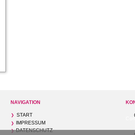
NAVIGATION
KO
START
❯
Con
IMPRESSUM
❯
DATENSCHUTZ
❯