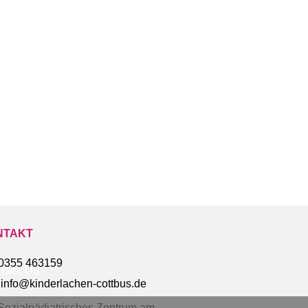
NTAKT
0355 463159
tact Us
info@kinderlachen-cottbus.de
Sozialpädiatrisches Zentrum am