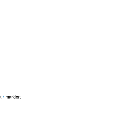
*
it
markiert