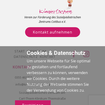
Verein zur Förderung des Sozialpädiatrischen
Zentrums Cottbus e.V.
Kontakt aufnehmen
START
IMPRESSUM
Cookies & Datenschutz
DATENSCHUTZ
KONTAKT
Um unsere Webseite für Sie optimal
zu gestalten und fortlaufend
KONTAKT
verbessern zu können, verwenden
0355 463159
wir Cookies. Durch die weitere
Contact Us
Nutzung der Webseite stimmen Sie
info@kinderlachen-cottbus.de
der Verwendung von Cookies zu.
Sozialpädiatrisches Zentrum am
Carl-Thiem-Klinikum Thiemstraße
111, 03048 Cottbus