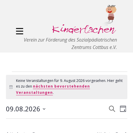
Verein zur Förderung des Sozialpädiatrischen
Zentrums Cottbus e.V.
Veranstaltungen
Keine Veranstaltungen für 9. August 2026 vorgesehen. Hier geht
es zu den
nächsten bevorstehenden
Hinweis
für
Veranstaltungen
.
9.
09.08.2026
Veranst
Ver
Suche
August
Tag
Suche
Ans
Datum
2026
und
Nav
wählen.