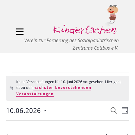
Verein zur Förderung des Sozialpädiatrischen
Zentrums Cottbus e.V.
Veranstaltungen
Keine Veranstaltungen für 10. Juni 2026 vorgesehen. Hier geht
es zu den
nächsten bevorstehenden
Hinweis
für
Veranstaltungen
.
10.
10.06.2026
Veranst
Ver
Suche
Juni
Tag
Suche
Ans
Datum
2026
und
Nav
wählen.