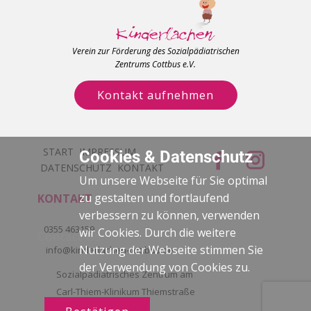
Verein zur Förderung des Sozialpädiatrischen
Zentrums Cottbus e.V.
Kontakt aufnehmen
START
IMPRESSUM
Cookies & Datenschutz
DATENSCHUTZ
KONTAKT
Um unsere Webseite für Sie optimal
zu gestalten und fortlaufend
KONTAKT
verbessern zu können, verwenden
0355 463159
wir Cookies. Durch die weitere
Contact Us
Nutzung der Webseite stimmen Sie
info@kinderlachen-cottbus.de
der Verwendung von Cookies zu.
Sozialpädiatrisches Zentrum am
Carl-Thiem-Klinikum Thiemstraße
111, 03048 Cottbus